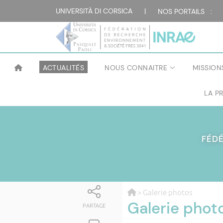
UNIVERSITÀ DI CORSICA
|
NOS PORTAILS :
ACTUALITÉS
NOUS CONNAITRE
MISSION
LA P
FÉD
> Galerie photos
Galerie phot
PARTAGE