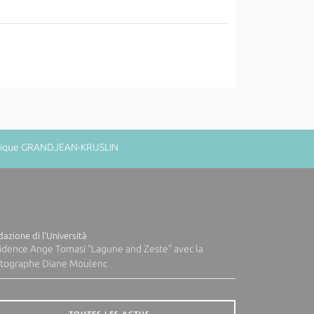
minique GRANDJEAN-KRUSLIN
azione di l'Università
idence Ange Tomasi "Lagune and Zeste" avec la
tographe Diane Moulenc