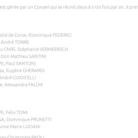
t gérée par un Conseil qui se réunit deux à trois fois par an. Il pre
rsité de Corse, Dominique FEDERICI
E, André TORRE
 du CNRS, Stéphanie VERMEERSCH
S, Don Mathieu SANTINI
SPE, Paul SANTONI
Lisa, Eugène GHERARDI
 André GUIDICELLI
pe, Alessandra FALCHI
E, Félix TOMI
SA, Dominique PRUNETTI
Anne-Marie LUCIANI
Jean-Christophe PAOLI