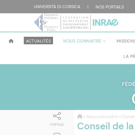
UNIVERSITÀ DI CORSICA
|
NOS PORTAILS :
ACTUALITÉS
NOUS CONNAITRE
MISSION
LA P
FÉD
>
Nous connaitre
> Consei
Conseil de l
PARTAGE