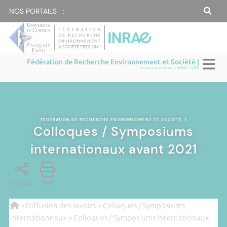
NOS PORTAILS :
Fédération de Recherche Environnement et Société |
Università di Corsica / INRAE / CNRS
FÉDÉRATION DE RECHERCHE ENVIRONNEMENT ET SOCIÉTÉ
|
Colloques / Symposiums
internationaux avant 2021
PARTAGE
PDF
>
Diffusion des savoirs
>
Colloques / Symposiums
internationnaux
> Colloques / Symposiums internationaux