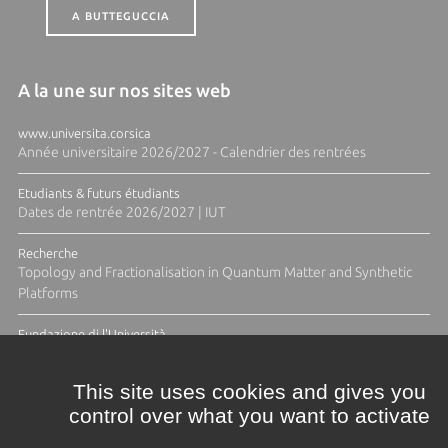
A BUTTEGUCCIA
A la une sur nos sites web
www.universita.corsica
Année universitaire 2026/2027 - Calendrier des rentrées
Etudiants & futurs étudiants
Dates de rentrée 2026/2027 | IUT
Recherche
Topology and Fractionalisation in Quantum Matter and Synthetic
Platforms
Fundazione di l'Università
Résidence Ange Tomasi "Lagune and Zeste" avec la photographe
Diane Moulenc
This site uses cookies and gives you
control over what you want to activate
TOUTES LES ACTUS