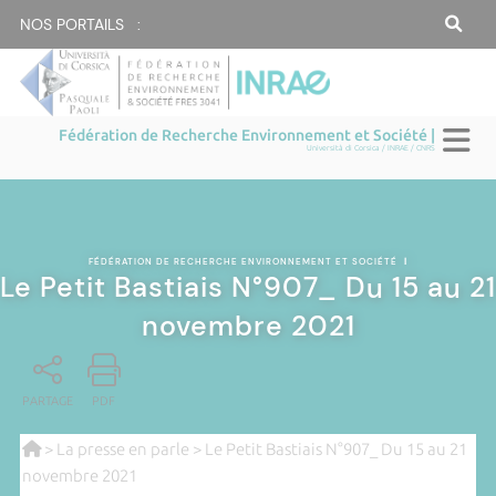
NOS PORTAILS :
Fédération de Recherche Environnement et Société |
Università di Corsica / INRAE / CNRS
FÉDÉRATION DE RECHERCHE ENVIRONNEMENT ET SOCIÉTÉ
|
Le Petit Bastiais N°907_ Du 15 au 21
novembre 2021
PARTAGE
PDF
>
La presse en parle
> Le Petit Bastiais N°907_ Du 15 au 21
novembre 2021