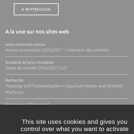
A BUTTEGUCCIA
A la une sur nos sites web
www.universita.corsica
Année universitaire 2026/2027 - Calendrier des rentrées
Etudiants & futurs étudiants
Dates de rentrée 2026/2027 | IUT
Recherche
Topology and Fractionalisation in Quantum Matter and Synthetic
Platforms
Fundazione di l'Università
Résidence Ange Tomasi "Lagune and Zeste" avec la photographe
Diane Moulenc
This site uses cookies and gives you
control over what you want to activate