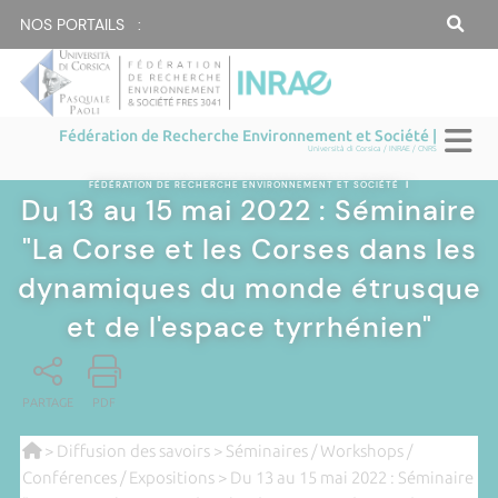
NOS PORTAILS :
Fédération de Recherche Environnement et Société |
Università di Corsica / INRAE / CNRS
FÉDÉRATION DE RECHERCHE ENVIRONNEMENT ET SOCIÉTÉ
|
Du 13 au 15 mai 2022 : Séminaire
"La Corse et les Corses dans les
dynamiques du monde étrusque
et de l'espace tyrrhénien"
PARTAGE
PDF
>
Diffusion des savoirs
>
Séminaires / Workshops /
Conférences / Expositions
> Du 13 au 15 mai 2022 : Séminaire