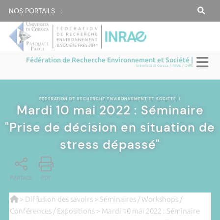
NOS PORTAILS :
Fédération de Recherche Environnement et Société |
Università di Corsica / INRAE / CNRS
FÉDÉRATION DE RECHERCHE ENVIRONNEMENT ET SOCIÉTÉ
|
Mardi 10 mai 2022 : Séminaire
"Prise de décision en situation de
stress dépassé"
PARTAGE
PDF
>
Diffusion des savoirs
>
Séminaires / Workshops /
Conférences / Expositions
> Mardi 10 mai 2022 : Séminaire