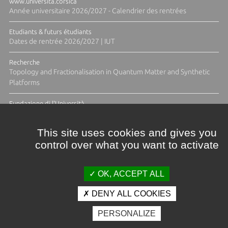
www.universita.corsica
Année universitaire 2026/2027 - Calendrier des rentrées
Etudiants & futurs étudiants
Dates de rentrée 2026/2027 | IUT
Recherche
Topology and Fractionalisation in Quantum Matter and Synthetic
Platforms
Fundazione di l'Università
Résidence Ange Tomasi "Lagune and Zeste" avec la photographe
Diane Moulenc
This site uses cookies and gives you
control over what you want to activate
TOUTES LES ACTUS
OK, ACCEPT ALL
DENY ALL COOKIES
Crédits et mentions légales
PERSONALIZE
Contacts
Plan d'accès
Espace presse
Photothèque