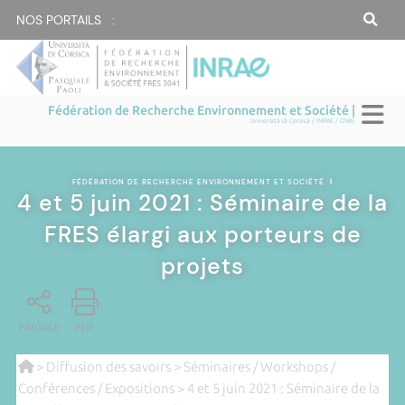
NOS PORTAILS :
Fédération de Recherche Environnement et Société |
Università di Corsica / INRAE / CNRS
FÉDÉRATION DE RECHERCHE ENVIRONNEMENT ET SOCIÉTÉ
|
4 et 5 juin 2021 : Séminaire de la
FRES élargi aux porteurs de
projets
PARTAGE
PDF
>
Diffusion des savoirs
>
Séminaires / Workshops /
Conférences / Expositions
> 4 et 5 juin 2021 : Séminaire de la