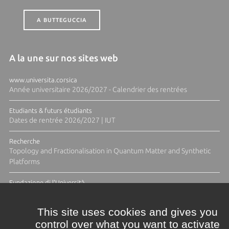
A BUTTEGUCCIA
A la une sur nos sites web
www.universita.corsica
Année universitaire 2026/2027 - Calendrier des rentrées
Etudiants & futurs étudiants
Dates de rentrée 2026/2027 | IUT
Recherche
Topology and Fractionalisation in Quantum Matter and Synthetic
Platforms
Fundazione di l'Università
Résidence Ange Tomasi "Lagune and Zeste" avec la photographe
Diane Moulenc
This site uses cookies and gives you
control over what you want to activate