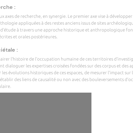
rche :
eux axes de recherche, en synergie. Le premier axe vise à développe
ologie appliquées à des restes anciens issus de sites archéologiqu
 d’étude à travers une approche historique et anthropologique fond
écrites et orales postérieures.
étale :
clairer l’histoire de l’occupation humaine de ces territoires d’inves
t dialoguer les expertises croisées fondées sur des corpus et des 
cer les évolutions historiques de ces espaces, de mesurer l’impact su
établir des liens de causalité ou non avec des bouleversements d’occ
laire.