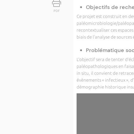
Objectifs de reche
PDF
Ce projet est construit en d
paléomicrobiologie/paléopath
recontextualiser ces espaces
biais de l’analyse de sources 
Problématique soci
L’objectif sera de tenter d’é
paléopathologiques en faisan
in situ, il convient de retra
évènements « infectieux », d’
démographie historique insu