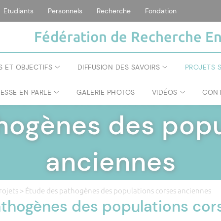
Etudiants
Personnels
Recherche
Fondation
Fédération de Recherche En
S ET OBJECTIFS
DIFFUSION DES SAVOIRS
PROJETS S
RESSE EN PARLE
GALERIE PHOTOS
VIDÉOS
CONT
ÉRATION DE RECHERCHE ENVIRONNEMENT ET SOC
hogènes des popu
anciennes
rojets
> Étude des pathogènes des populations corses anciennes
thogènes des populations cor