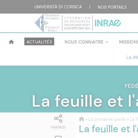
UNIVERSITÀ DI CORSICA
|
NOS PORTAILS :
ACTUALITÉS
NOUS CONNAITRE
MISSION
LA P
FÉD
La feuille et
>
La presse en parle
> La f
La feuille et
PARTAGE