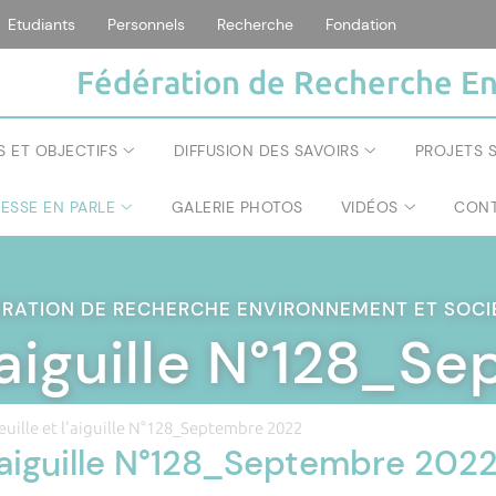
Etudiants
Personnels
Recherche
Fondation
Fédération de Recherche En
S ET OBJECTIFS
DIFFUSION DES SAVOIRS
PROJETS S
RESSE EN PARLE
GALERIE PHOTOS
VIDÉOS
CONT
ÉRATION DE RECHERCHE ENVIRONNEMENT ET SOC
 l'aiguille N°128_
euille et l'aiguille N°128_Septembre 2022
 l'aiguille N°128_Septembre 202