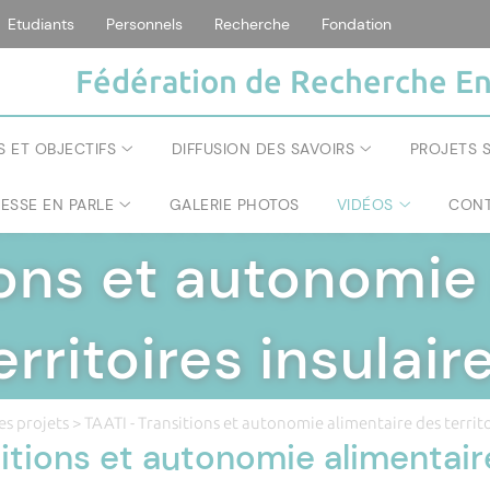
Etudiants
Personnels
Recherche
Fondation
Fédération de Recherche En
S ET OBJECTIFS
DIFFUSION DES SAVOIRS
PROJETS S
RESSE EN PARLE
GALERIE PHOTOS
VIDÉOS
CONT
ÉRATION DE RECHERCHE ENVIRONNEMENT ET SOC
ions et autonomie
erritoires insulair
es projets
> TAATI - Transitions et autonomie alimentaire des territo
itions et autonomie alimentaire