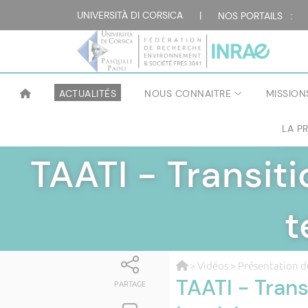
UNIVERSITÀ DI CORSICA
|
NOS PORTAILS :
ACTUALITÉS
NOUS CONNAITRE
MISSION
LA P
FÉD
TAATI - Transit
t
>
Vidéos
>
Présentation d
TAATI - Trans
PARTAGE