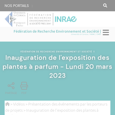
NOS PORTAILS :
Fédération de Recherche Environnement et Société |
Università di Corsica / INRAE / CNRS
FÉDÉRATION DE RECHERCHE ENVIRONNEMENT ET SOCIÉTÉ
|
Inauguration de l'exposition des
plantes à parfum - Lundi 20 mars
2023
PARTAGE
PDF
>
Vidéos
>
Présentation des événements par les porteurs
de projets
> Inauguration de l'exposition des plantes à