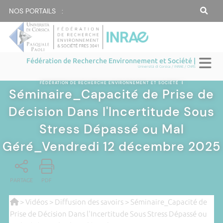
NOS PORTAILS :
Fédération de Recherche Environnement et Société |
Università di Corsica / INRAE / CNRS
FÉDÉRATION DE RECHERCHE ENVIRONNEMENT ET SOCIÉTÉ
|
Séminaire_Capacité de Prise de
Décision Dans l'Incertitude Sous
Stress Dépassé ou Mal
Géré_Vendredi 12 décembre 2025
PARTAGE
PDF
>
Vidéos
>
Diffusion des savoirs
> Séminaire_Capacité de
Prise de Décision Dans l'Incertitude Sous Stress Dépassé ou