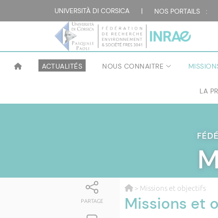
UNIVERSITÀ DI CORSICA
|
NOS PORTAILS :
ACTUALITÉS
NOUS CONNAITRE
MISSION
LA P
FÉD
M
> Missions et objectifs
Missions et o
PARTAGE