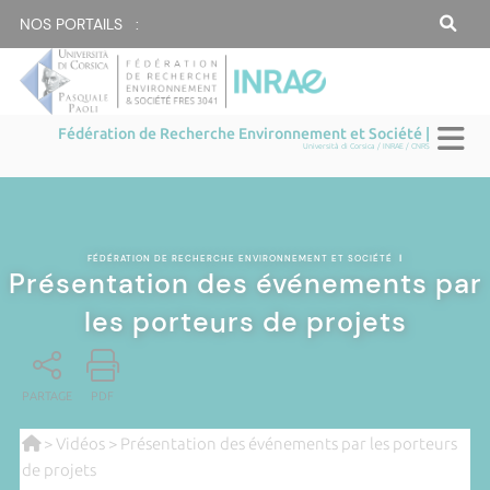
NOS PORTAILS :
Fédération de Recherche Environnement et Société |
Università di Corsica / INRAE / CNRS
FÉDÉRATION DE RECHERCHE ENVIRONNEMENT ET SOCIÉTÉ
|
Présentation des événements par
les porteurs de projets
PARTAGE
PDF
>
Vidéos
> Présentation des événements par les porteurs
de projets