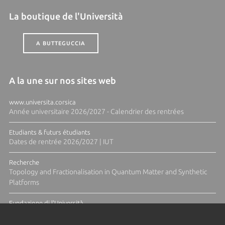
La boutique de l'Università
A BUTTEGUCCIA
A la une sur nos sites web
www.universita.corsica
Année universitaire 2026/2027 - Calendrier des rentrées
Etudiants & futurs étudiants
Dates de rentrée 2026/2027 | IUT
Recherche
Topology and Fractionalisation in Quantum Matter and Synthetic
Platforms
Fundazione di l'Università
Résidence Ange Tomasi "Lagune and Zeste" avec la photographe
Diane Moulenc