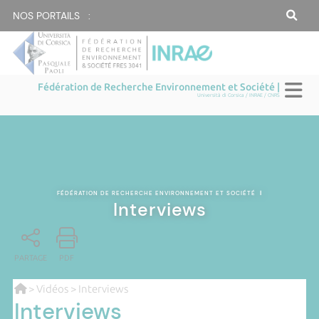
NOS PORTAILS :
Fédération de Recherche Environnement et Société |
Università di Corsica / INRAE / CNRS
FÉDÉRATION DE RECHERCHE ENVIRONNEMENT ET SOCIÉTÉ
|
Interviews
PARTAGE
PDF
>
Vidéos
> Interviews
Interviews