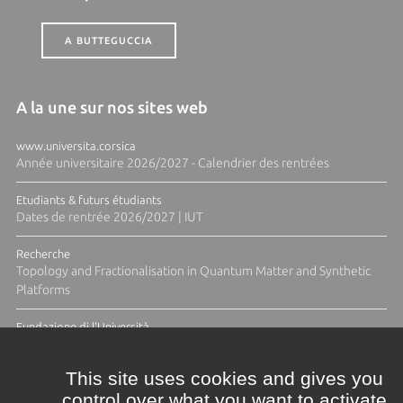
A BUTTEGUCCIA
A la une sur nos sites web
www.universita.corsica
Année universitaire 2026/2027 - Calendrier des rentrées
Etudiants & futurs étudiants
Dates de rentrée 2026/2027 | IUT
Recherche
Topology and Fractionalisation in Quantum Matter and Synthetic
Platforms
Fundazione di l'Università
Résidence Ange Tomasi "Lagune and Zeste" avec la photographe
Diane Moulenc
This site uses cookies and gives you
control over what you want to activate