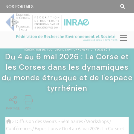
NOS PORTAILS :
Fédération de Recherche Environnement et Société |
Università di Corsica / INRAE / CNRS
FÉDÉRATION DE RECHERCHE ENVIRONNEMENT ET SOCIÉTÉ
|
Du 4 au 6 mai 2026 : La Corse et
les Corses dans les dynamiques
du monde étrusque et de l'espace
tyrrhénien
PARTAGE
PDF
>
Diffusion des savoirs
>
Séminaires / Workshops /
Conférences / Expositions
> Du 4 au 6 mai 2026 : La Corse et