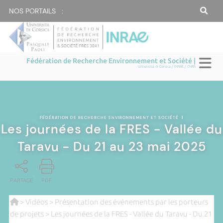
NOS PORTAILS :
Fédération de Recherche Environnement et Société |
Università di Corsica / INRAE / CNRS
FÉDÉRATION DE RECHERCHE ENVIRONNEMENT ET SOCIÉTÉ
|
Les journées de la FRES - Vallée du
Taravu - Du 21 au 23 mai 2025
PARTAGE
PDF
>
Vidéos
>
Présentation des événements par les porteurs
de projets
> Les journées de la FRES - Vallée du Taravu - Du 21