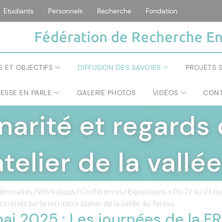
Etudiants
Personnels
Recherche
Fondation
Fédération de Recherche En
ÉRATION DE RECHERCHE ENVIRONNEMENT ET SOC
S ET OBJECTIFS
DIFFUSION DES SAVOIRS
PROJETS S
 2025 : Les journ
RESSE EN PARLE
GALERIE PHOTOS
VIDÉOS
CONT
narité et regards 
atelier de la vall
éminaires / Workshops / Conférences / Expositions
> Du 21 au 23 mai
 croisés sur le territoire atelier de la vallée du Taravu
ai 2025 : Les journées de la FR