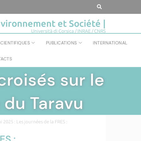
vironnement et Société |
Università di Corsica / INRAE / CNRS
IÉTÉ
|
CIENTIFIQUES
PUBLICATIONS
INTERNATIONAL
ées de la FRES :
ACTS
croisés sur le
ée du Taravu
 2025 : Les journées de la FRES :
ES :