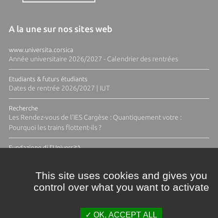
A la une sur nos sites web
www.universita.corsica
Année universitaire 2026/2027 - Calendrier des rentrées
Etudiants & futurs étudiants
Dates de rentrée 2026/2027 | IUT
Recherche
Les Rendez-vous de l'IES Cargèse : Quantiquement votre :
Pourquoi les trains flottent-ils ?
Fundazione di l'Università
Résidence Ange Tomasi "Lagune and Zeste" avec la photographe
Diane Moulenc
This site uses cookies and gives you
control over what you want to activate
TOUTES LES ACTUS
OK, ACCEPT ALL