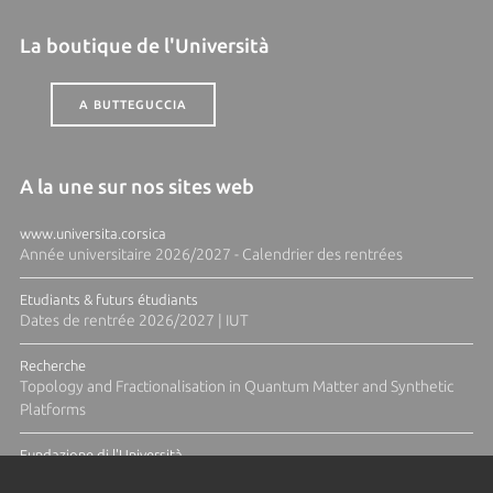
La boutique de l'Università
A BUTTEGUCCIA
A la une sur nos sites web
www.universita.corsica
Année universitaire 2026/2027 - Calendrier des rentrées
Etudiants & futurs étudiants
Dates de rentrée 2026/2027 | IUT
Recherche
Topology and Fractionalisation in Quantum Matter and Synthetic
Platforms
Fundazione di l'Università
Résidence Ange Tomasi "Lagune and Zeste" avec la photographe