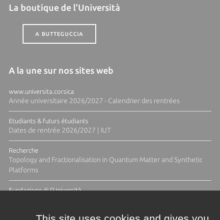
La boutique de l'Università
A BUTTEGUCCIA
A la une sur nos sites web
www.universita.corsica
Année universitaire 2026/2027 - Calendrier des rentrées
Etudiants & futurs étudiants
Dates de rentrée 2026/2027 | IUT
Recherche
Topology and Fractionalisation in Quantum Matter and Synthetic
Platforms
Fundazione di l'Università
Résidence Ange Tomasi "Lagune and Zeste" avec la photographe
Diane Moulenc
This site uses cookies and gives you