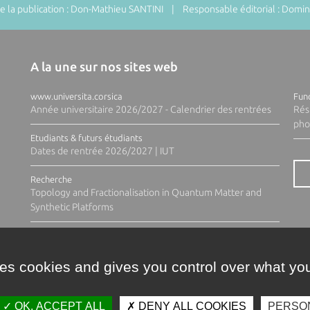
 la publication : Don-Mathieu SANTINI | Responsable éditorial : Do
A la une sur nos sites web
www.universita.corsica
Fund
Année universitaire 2026/2027 - Calendrier des rentrées
Rés
pho
Etudiants & futurs étudiants
Dates de rentrée 2026/2027 | IUT
Recherche
Topology and Fractionalisation in Quantum Matter and
Synthetic Platforms
ses cookies and gives you control over what you
OK, ACCEPT ALL
DENY ALL COOKIES
PERSO