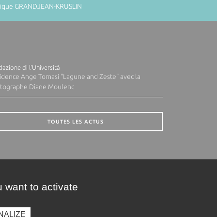
minique GRANDJEAN-KRUSLIN
azione di l'Università
idence Ange Tomasi "Lagune and Zeste" avec la
tographe Diane Moulenc
TOUTES LES ACTUS
 want to activate
NALIZE