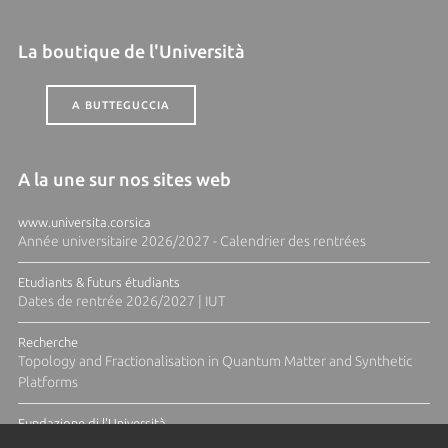
La boutique de l'Università
A BUTTEGUCCIA
A la une sur nos sites web
www.universita.corsica
Année universitaire 2026/2027 - Calendrier des rentrées
Etudiants & futurs étudiants
Dates de rentrée 2026/2027 | IUT
Recherche
Topology and Fractionalisation in Quantum Matter and Synthetic
Platforms
Fundazione di l'Università
Résidence Ange Tomasi "Lagune and Zeste" avec la photographe