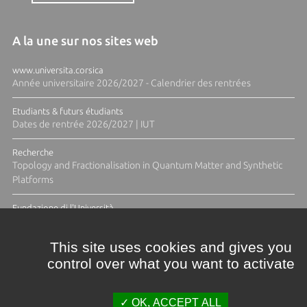
A la une sur nos sites web
www.universita.corsica
Année universitaire 2026/2027 - Calendrier des rentrées
Etudiants & futurs étudiants
Dates de rentrée 2026/2027 | IUT
Recherche
Topology and Fractionalisation in Quantum Matter and Synthetic
Platforms
Fundazione di l'Università
Résidence Ange Tomasi "Lagune and Zeste" avec la photographe
Diane Moulenc
This site uses cookies and gives you
control over what you want to activate
TOUTES LES ACTUS
OK, ACCEPT ALL