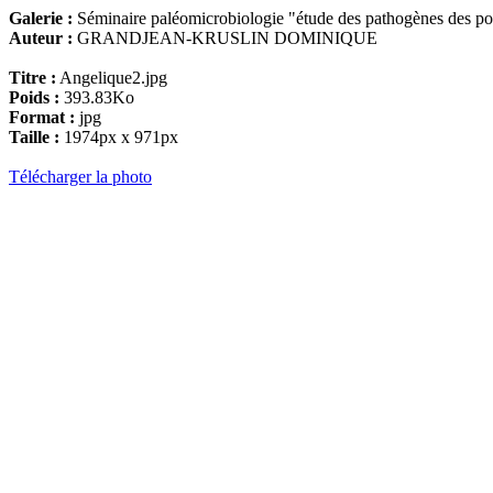
Galerie :
Séminaire paléomicrobiologie "étude des pathogènes des pop
Auteur :
GRANDJEAN-KRUSLIN DOMINIQUE
Titre :
Angelique2.jpg
Poids :
393.83Ko
Format :
jpg
Taille :
1974px x 971px
Télécharger la photo