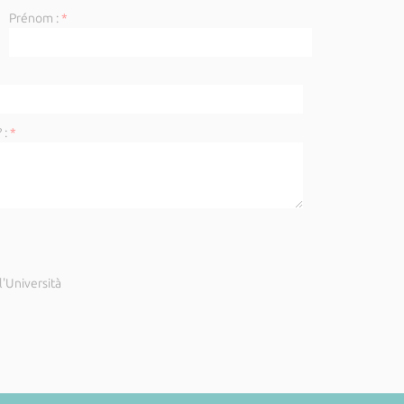
Prénom :
*
 :
*
'Università