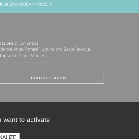
minique GRANDJEAN-KRUSLIN
azione di l'Università
idence Ange Tomasi "Lagune and Zeste" avec la
tographe Diane Moulenc
TOUTES LES ACTUS
 want to activate
NALIZE