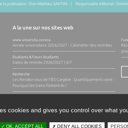
 la publication : Don-Mathieu SANTINI | Responsable éditorial : Do
A la une sur nos sites web
www.universita.corsica
Fund
Année universitaire 2026/2027 - Calendrier des rentrées
Rés
pho
Etudiants & futurs étudiants
Dates de rentrée 2026/2027 | IUT
Recherche
Les Rendez-vous de l'IES Cargèse : Quantiquement votre :
Pourquoi les trains flottent-ils ?
ses cookies and gives you control over what you
OK, ACCEPT ALL
DENY ALL COOKIES
PERSO