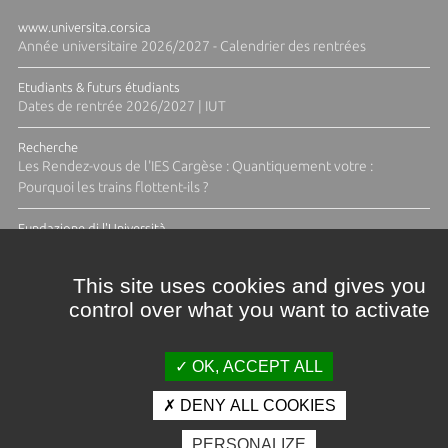
www.universita.corsica
Année universitaire 2026/2027 - Calendrier des rentrées
Etudiants & futurs étudiants
Dates de rentrée 2026/2027 | IUT
Recherche
Les Rendez-vous de l'IES Cargèse : Quantiquement votre :
Pourquoi les trains flottent-ils ?
Fundazione di l'Università
Résidence Ange Tomasi "Lagune and Zeste" avec la photographe
Diane Moulenc
This site uses cookies and gives you
control over what you want to activate
TOUTES LES ACTUS
OK, ACCEPT ALL
DENY ALL COOKIES
Crédits et mentions légales
PERSONALIZE