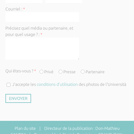
Courriel :
*
Précisez quel média ou partenaire, et
pour quel usage ? :
*
Qui êtes-vous ?
*
Privé
Presse
Partenaire
J’accepte les
conditions d’utilisation
des photos de l'Università
Plan du site
| Directeur de la publication : Don-Mathieu