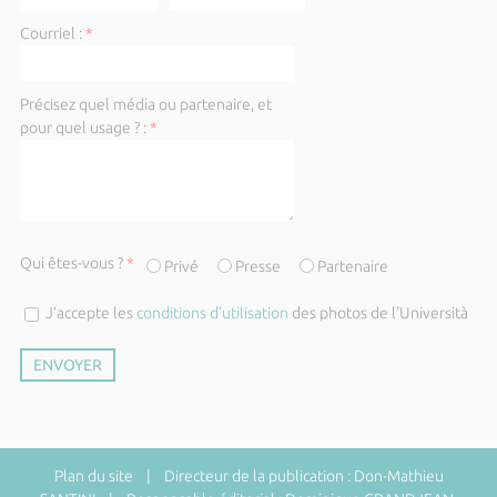
Courriel :
*
Précisez quel média ou partenaire, et
pour quel usage ? :
*
Qui êtes-vous ?
*
Privé
Presse
Partenaire
J’accepte les
conditions d’utilisation
des photos de l'Università
Plan du site
| Directeur de la publication : Don-Mathieu