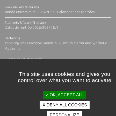
www.universita.corsica
Année universitaire 2026/2027 - Calendrier des rentrées
Etudiants & futurs étudiants
Dates de rentrée 2026/2027 | IUT
Recherche
Topology and Fractionalisation in Quantum Matter and Synthetic
Platforms
Fundazione di l'Università
Résidence Ange Tomasi "Lagune and Zeste" avec la photographe
Diane Moulenc
This site uses cookies and gives you
control over what you want to activate
TOUTES LES ACTUS
OK, ACCEPT ALL
DENY ALL COOKIES
Crédits et mentions légales
PERSONALIZE