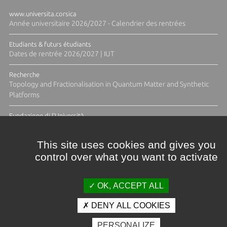
www.universita.corsica
Année universitaire 2026/2027 - Calendrier des rentrées
Etudiants & futurs étudiants
Dates de rentrée 2026/2027 | IUT
Recherche
Topology and Fractionalisation in Quantum Matter and Synthetic
Platforms
Fundazione di l'Università
Résidence Ange Tomasi "Lagune and Zeste" avec la photographe
Diane Moulenc
This site uses cookies and gives you
control over what you want to activate
TOUTES LES ACTUS
OK, ACCEPT ALL
DENY ALL COOKIES
Crédits et mentions légales
PERSONALIZE