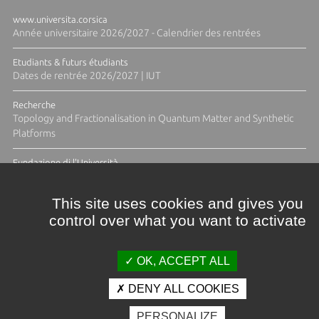
www.universita.corsica
Année universitaire 2026/2027 - Calendrier des rentrées
Etudiants & futurs étudiants
Dates de rentrée 2026/2027 | IUT
Recherche
Topology and Fractionalisation in Quantum Matter and Synthetic
Platforms
Fundazione di l'Università
Résidence Ange Tomasi "Lagune and Zeste" avec la photographe
Diane Moulenc
This site uses cookies and gives you
control over what you want to activate
TOUTES LES ACTUS
OK, ACCEPT ALL
DENY ALL COOKIES
Crédits et mentions légales
PERSONALIZE