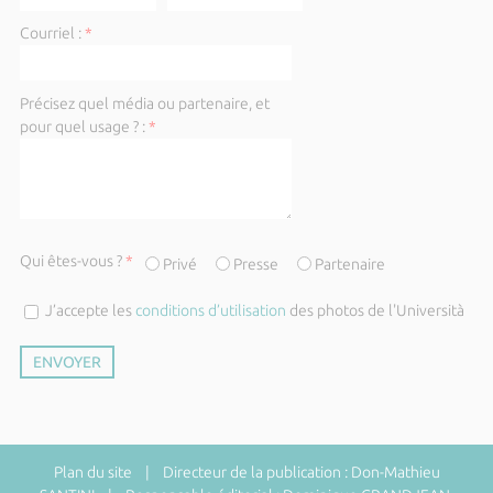
Courriel :
*
Précisez quel média ou partenaire, et
pour quel usage ? :
*
Qui êtes-vous ?
*
Privé
Presse
Partenaire
J’accepte les
conditions d’utilisation
des photos de l'Università
Plan du site
| Directeur de la publication : Don-Mathieu