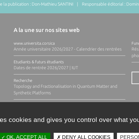
 la publication : Don-Mathieu SANTINI | Responsable éditorial : Do
A la une sur nos sites web
www.universita.corsica
Fund
Année universitaire 2026/2027 - Calendrier des rentrées
Rés
pho
Etudiants & futurs étudiants
Dates de rentrée 2026/2027 | IUT
Recherche
Topology and Fractionalisation in Quantum Matter and
Synthetic Platforms
ses cookies and gives you control over what you
OK, ACCEPT ALL
DENY ALL COOKIES
PERSO