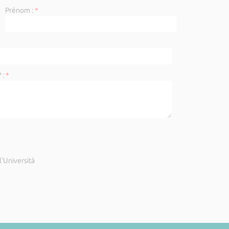
Prénom :
*
 :
*
'Università