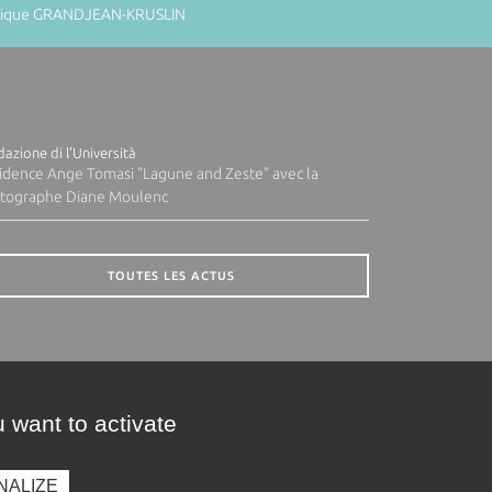
minique GRANDJEAN-KRUSLIN
azione di l'Università
idence Ange Tomasi "Lagune and Zeste" avec la
tographe Diane Moulenc
TOUTES LES ACTUS
 want to activate
NALIZE