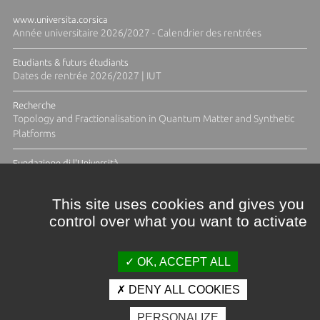
www.universita.corsica
Année universitaire 2026/2027 - Calendrier des rentrées
Etudiants & futurs étudiants
Dates de rentrée 2026/2027 | IUT
Recherche
Topology and Fractionalisation in Quantum Matter and Synthetic
Platforms
Fundazione di l'Università
Résidence Ange Tomasi "Lagune and Zeste" avec la photographe
Diane Moulenc
This site uses cookies and gives you
control over what you want to activate
TOUTES LES ACTUS
OK, ACCEPT ALL
DENY ALL COOKIES
Crédits et mentions légales
PERSONALIZE