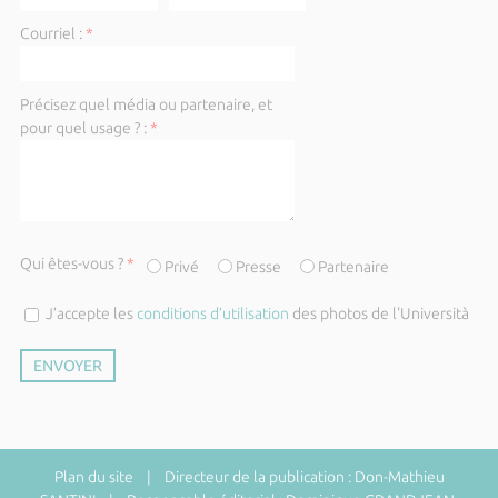
Courriel :
*
Précisez quel média ou partenaire, et
pour quel usage ? :
*
Qui êtes-vous ?
*
Privé
Presse
Partenaire
J’accepte les
conditions d’utilisation
des photos de l'Università
Plan du site
| Directeur de la publication : Don-Mathieu