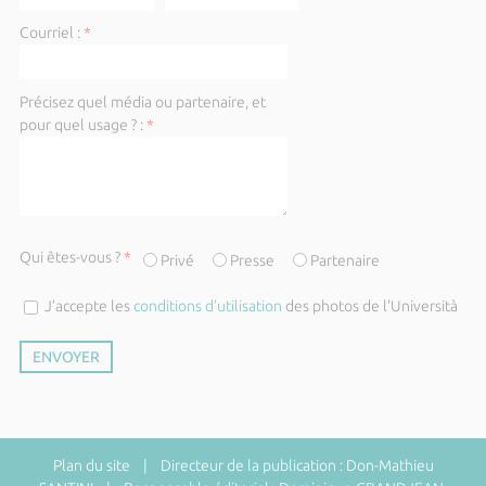
Courriel :
*
Précisez quel média ou partenaire, et
pour quel usage ? :
*
Qui êtes-vous ?
*
Privé
Presse
Partenaire
J’accepte les
conditions d’utilisation
des photos de l'Università
Plan du site
| Directeur de la publication : Don-Mathieu