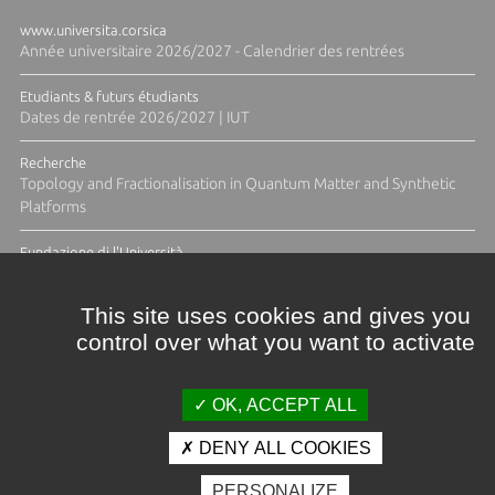
www.universita.corsica
Année universitaire 2026/2027 - Calendrier des rentrées
Etudiants & futurs étudiants
Dates de rentrée 2026/2027 | IUT
Recherche
Topology and Fractionalisation in Quantum Matter and Synthetic
Platforms
Fundazione di l'Università
Résidence Ange Tomasi "Lagune and Zeste" avec la photographe
Diane Moulenc
This site uses cookies and gives you
control over what you want to activate
TOUTES LES ACTUS
OK, ACCEPT ALL
DENY ALL COOKIES
Crédits et mentions légales
PERSONALIZE