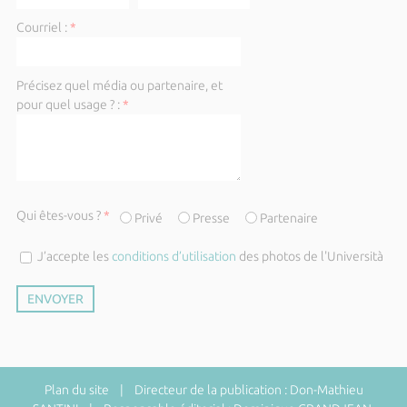
Courriel :
*
Précisez quel média ou partenaire, et
pour quel usage ? :
*
Qui êtes-vous ?
*
Privé
Presse
Partenaire
J’accepte les
conditions d’utilisation
des photos de l'Università
Plan du site
| Directeur de la publication : Don-Mathieu