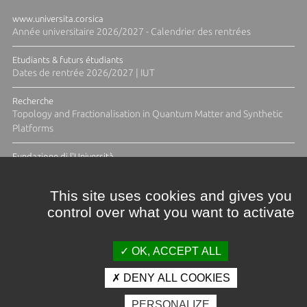
www.universita.corsica
Année universitaire 2026/2027 - Calendrier des rentrées
Etudiants & futurs étudiants
Dates de rentrée 2026/2027 | IUT
Recherche
Topology and Fractionalisation in Quantum Matter and Synthetic
Platforms
Fundazione di l'Università
Résidence Ange Tomasi "Lagune and Zeste" avec la photographe
Diane Moulenc
This site uses cookies and gives you
control over what you want to activate
TOUTES LES ACTUS
OK, ACCEPT ALL
DENY ALL COOKIES
Crédits et mentions légales
PERSONALIZE