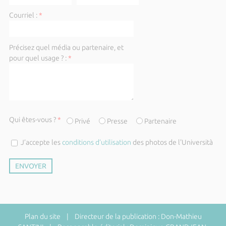
Courriel :
*
Précisez quel média ou partenaire, et
pour quel usage ? :
*
Qui êtes-vous ?
*
Privé
Presse
Partenaire
J’accepte les
conditions d’utilisation
des photos de l'Università
Plan du site
| Directeur de la publication : Don-Mathieu