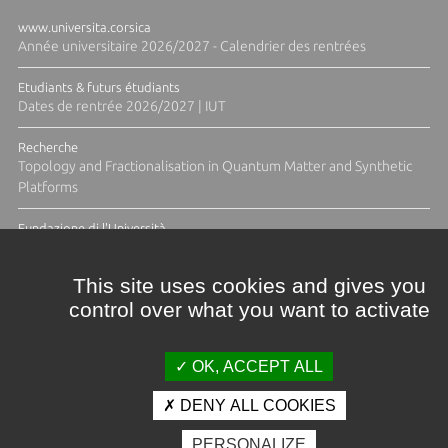
www.universita.corsica
Année universitaire 2026/2027 - Calendrier des rentrées
Etudiants & futurs étudiants
Dates de rentrée 2026/2027 | IUT
Recherche
Topology and Fractionalisation in Quantum Matter and Synthetic
Platforms
Fundazione di l'Università
Résidence Ange Tomasi "Lagune and Zeste" avec la photographe
Diane Moulenc
This site uses cookies and gives you
control over what you want to activate
TOUTES LES ACTUS
OK, ACCEPT ALL
DENY ALL COOKIES
Crédits et mentions légales
PERSONALIZE