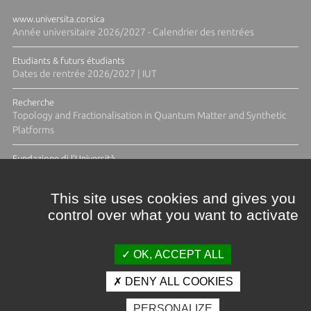
www.universita.corsica
Année universitaire 2026/2027 - Calendrier des rentrées
Etudiants & futurs étudiants
Dates de rentrée 2026/2027 | IUT
Recherche
Topology and Fractionalisation in Quantum Matter and Synthetic
Platforms
Fundazione di l'Università
Résidence Ange Tomasi "Lagune and Zeste" avec la photographe
Diane Moulenc
This site uses cookies and gives you
control over what you want to activate
TOUTES LES ACTUS
OK, ACCEPT ALL
DENY ALL COOKIES
Crédits et mentions légales
PERSONALIZE