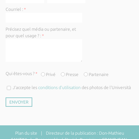
Courriel :
*
Précisez quel média ou partenaire, et
pour quel usage ? :
*
Qui êtes-vous ?
*
Privé
Presse
Partenaire
J’accepte les
conditions d’utilisation
des photos de l'Università
Plan du site
| Directeur de la publication : Don-Mathieu