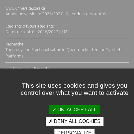
www.universita.corsica
Année universitaire 2026/2027 - Calendrier des rentrées
Etudiants & futurs étudiants
Dates de rentrée 2026/2027 | IUT
Recherche
Topology and Fractionalisation in Quantum Matter and Synthetic
Platforms
Fundazione di l'Università
Résidence Ange Tomasi "Lagune and Zeste" avec la photographe
Diane Moulenc
This site uses cookies and gives you
control over what you want to activate
TOUTES LES ACTUS
OK, ACCEPT ALL
DENY ALL COOKIES
Crédits et mentions légales
PERSONALIZE