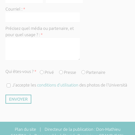
Courriel :
*
Précisez quel média ou partenaire, et
pour quel usage ? :
*
Qui êtes-vous ?
*
Privé
Presse
Partenaire
J’accepte les
conditions d’utilisation
des photos de l'Università
Plan du site
| Directeur de la publication : Don-Mathieu