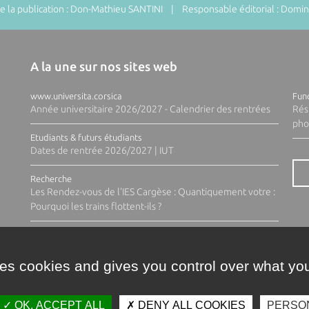
 la publication : Don-Mathieu SANTINI | Responsable éditorial : Do
A la une sur nos sites web
www.universita.corsica
Fund
Année universitaire 2026/2027 - Calendrier des rentrées
Rés
pho
Etudiants & futurs étudiants
Dates de rentrée 2026/2027 | IUT
Recherche
Les Rendez-vous de l'IES Cargèse : Quantiquement votre :
Pourquoi les trains flottent-ils ?
ses cookies and gives you control over what you
OK, ACCEPT ALL
DENY ALL COOKIES
PERSO