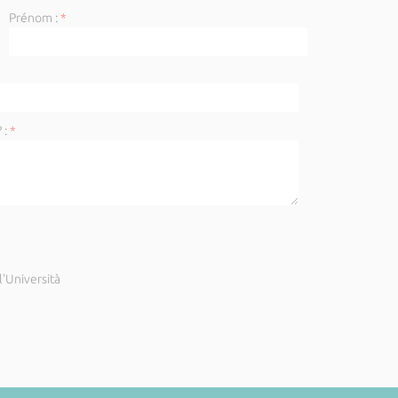
Prénom :
*
 :
*
'Università