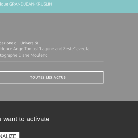
minique GRANDJEAN-KRUSLIN
azione di l'Università
idence Ange Tomasi "Lagune and Zeste" avec la
tographe Diane Moulenc
TOUTES LES ACTUS
 want to activate
NALIZE