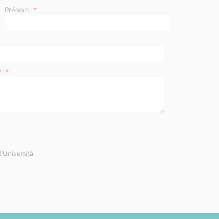
Prénom :
*
 :
*
'Università