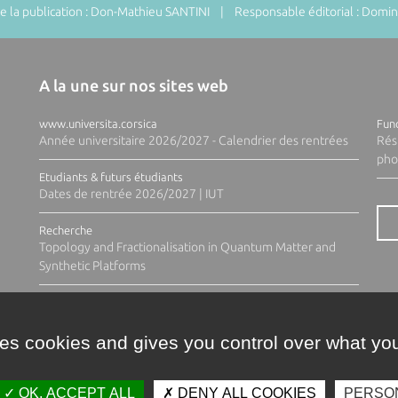
 la publication : Don-Mathieu SANTINI | Responsable éditorial : Do
A la une sur nos sites web
www.universita.corsica
Fund
Année universitaire 2026/2027 - Calendrier des rentrées
Rés
pho
Etudiants & futurs étudiants
Dates de rentrée 2026/2027 | IUT
Recherche
Topology and Fractionalisation in Quantum Matter and
Synthetic Platforms
ses cookies and gives you control over what you
OK, ACCEPT ALL
DENY ALL COOKIES
PERSO