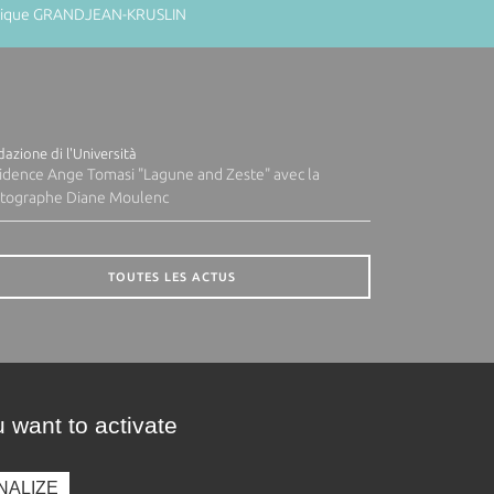
minique GRANDJEAN-KRUSLIN
azione di l'Università
idence Ange Tomasi "Lagune and Zeste" avec la
tographe Diane Moulenc
TOUTES LES ACTUS
 want to activate
NALIZE