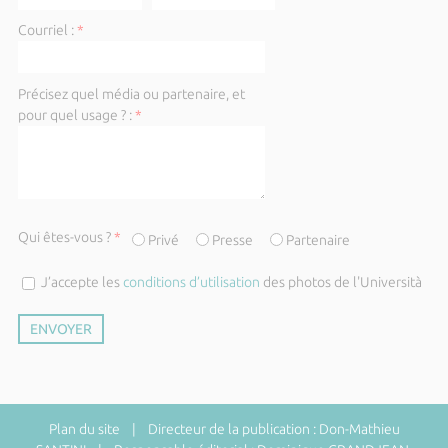
Courriel :
*
Précisez quel média ou partenaire, et
pour quel usage ? :
*
Qui êtes-vous ?
*
Privé
Presse
Partenaire
J’accepte les
conditions d’utilisation
des photos de l'Università
Plan du site
| Directeur de la publication : Don-Mathieu