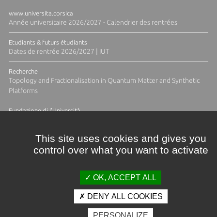
www.universita.corsica
Année universitaire 2026/2027 - Calendrier des rentrées
Etudiants & futurs étudiants
Dates de rentrée 2026/2027 | IUT
Recherche
Topology and Fractionalisation in Quantum Matter and Synthetic
Platforms
Fundazione di l'Università
Résidence Ange Tomasi "Lagune and Zeste" avec la photographe
Diane Moulenc
This site uses cookies and gives you
control over what you want to activate
TOUTES LES ACTUS
OK, ACCEPT ALL
DENY ALL COOKIES
Crédits et mentions légales
PERSONALIZE