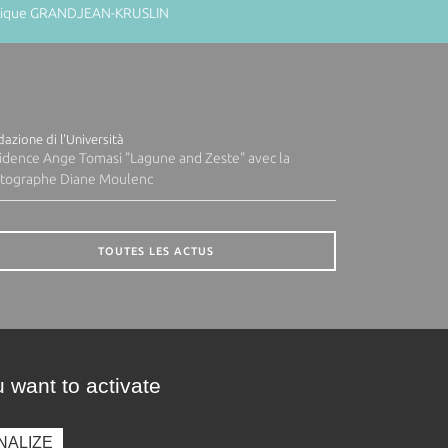
minique GRANDJEAN-KRUSLIN
azione di l'Università
idence Ange Tomasi "Lagune and Zeste" avec la
tographe Diane Moulenc
TOUTES LES ACTUS
 want to activate
NALIZE