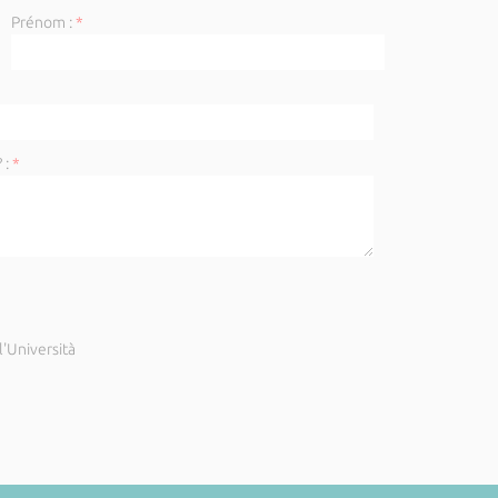
Prénom :
*
 :
*
'Università