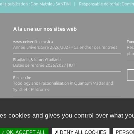
 la publication : Don-Mathieu SANTINI | Responsable éditorial : Do
A la une sur nos sites web
www.universita.corsica
Fund
Année universitaire 2026/2027 - Calendrier des rentrées
Rés
pho
Etudiants & futurs étudiants
Dates de rentrée 2026/2027 | IUT
Recherche
Topology and Fractionalisation in Quantum Matter and
Synthetic Platforms
ses cookies and gives you control over what you
OK, ACCEPT ALL
DENY ALL COOKIES
PERSO