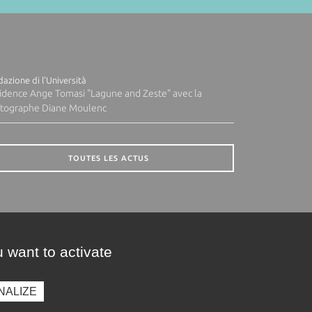
azione di l'Università
idence Ange Tomasi "Lagune and Zeste" avec la
tographe Diane Moulenc
TOUTES LES ACTUS
 want to activate
NALIZE
presse
Photothèque
Recrutement
Marchés publics