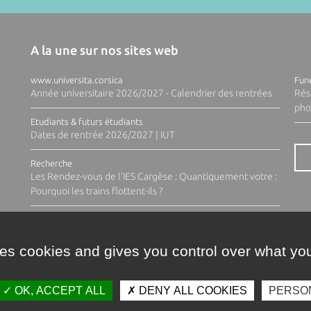
A la une sur nos sites web
www.universita.corsica
Fund
Année universitaire 2026/2027 - Calendrier des rentrées
Rés
pho
Etudiants & futurs étudiants
Dates de rentrée 2026/2027 | IUT
Recherche
Les Rendez-vous de l'IES Cargèse : Quantiquement votre :
Pourquoi les trains flottent-ils ?
ses cookies and gives you control over what you
OK, ACCEPT ALL
DENY ALL COOKIES
PERSO
Contacts
Plan d'accès
Espace 