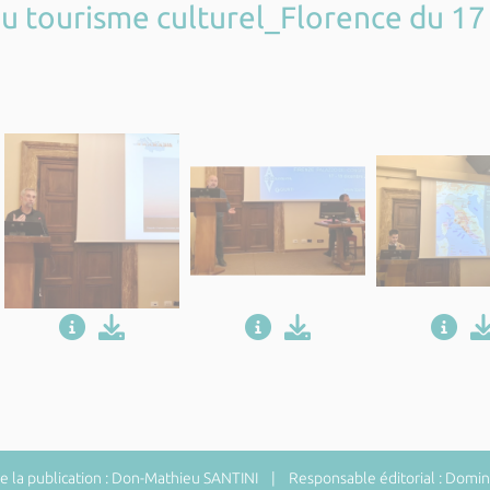
 du tourisme culturel_Florence du 
 la publication : Don-Mathieu SANTINI | Responsable éditorial : Do