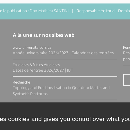
 la publication : Don-Mathieu SANTINI | Responsable éditorial : Do
A la une sur nos sites web
www.universita.corsica
Fund
Année universitaire 2026/2027 - Calendrier des rentrées
Rés
pho
Etudiants & futurs étudiants
Dates de rentrée 2026/2027 | IUT
Recherche
Topology and Fractionalisation in Quantum Matter and
Synthetic Platforms
ses cookies and gives you control over what you