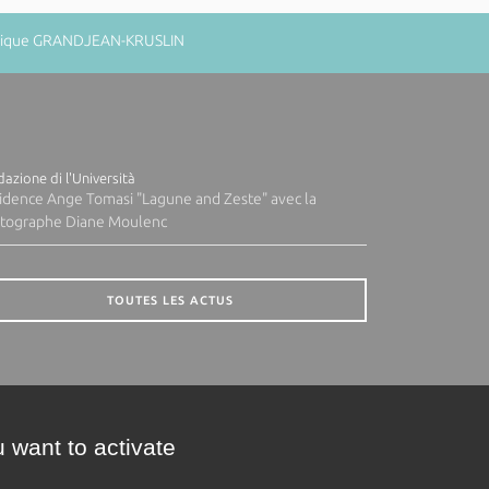
minique GRANDJEAN-KRUSLIN
azione di l'Università
idence Ange Tomasi "Lagune and Zeste" avec la
tographe Diane Moulenc
TOUTES LES ACTUS
 want to activate