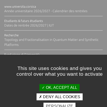
www.universita.corsica
Année universitaire 2026/2027 - Calendrier des rentrées
Etudiants & futurs étudiants
Dates de rentrée 2026/2027 | IUT
Recherche
Topology and Fractionalisation in Quantum Matter and Synthetic
Platforms
Fundazione di l'Università
Résidence Ange Tomasi "Lagune and Zeste" avec la photographe
Diane Moulenc
This site uses cookies and gives you
control over what you want to activate
TOUTES LES ACTUS
OK, ACCEPT ALL
DENY ALL COOKIES
Crédits et mentions légales
PERSONALIZE