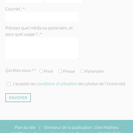
Courriel :
*
Précisez quel média ou partenaire, et
pour quel usage ? :
*
Qui êtes-vous ?
*
Privé
Presse
Partenaire
J’accepte les
conditions d’utilisation
des photos de l'Università
Plan du site
| Directeur de la publication : Don-Mathieu