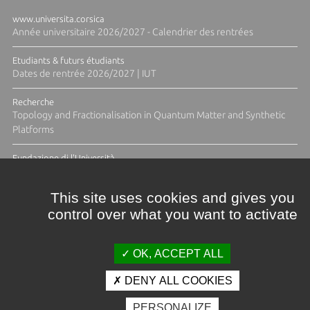
www.universita.corsica
Année universitaire 2026/2027 - Calendrier des rentrées
Etudiants & futurs étudiants
Dates de rentrée 2026/2027 | IUT
Recherche
Topology and Fractionalisation in Quantum Matter and Synthetic
Platforms
Fundazione di l'Università
Résidence Ange Tomasi "Lagune and Zeste" avec la photographe
Diane Moulenc
This site uses cookies and gives you
control over what you want to activate
TOUTES LES ACTUS
OK, ACCEPT ALL
DENY ALL COOKIES
Crédits et mentions légales
PERSONALIZE