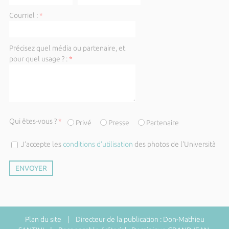
Courriel :
*
Précisez quel média ou partenaire, et
pour quel usage ? :
*
Qui êtes-vous ?
*
Privé
Presse
Partenaire
J’accepte les
conditions d’utilisation
des photos de l'Università
Plan du site
| Directeur de la publication : Don-Mathieu