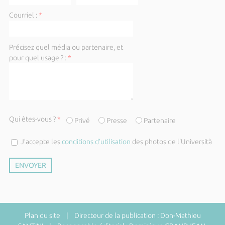
Courriel :
*
Précisez quel média ou partenaire, et
pour quel usage ? :
*
Qui êtes-vous ?
*
Privé
Presse
Partenaire
J’accepte les
conditions d’utilisation
des photos de l'Università
Plan du site
| Directeur de la publication : Don-Mathieu