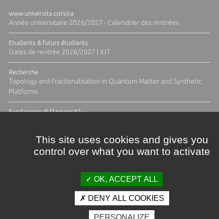
www.universita.corsica
Année universitaire 2026/2027 - Calendrier des rentrées
Etudiants & futurs étudiants
Dates de rentrée 2026/2027 | IUT
Recherche
Topology and Fractionalisation in Quantum Matter and Synthetic
Platforms
Fundazione di l'Università
Résidence Ange Tomasi "Lagune and Zeste" avec la photographe
Diane Moulenc
This site uses cookies and gives you
control over what you want to activate
TOUTES LES ACTUS
OK, ACCEPT ALL
DENY ALL COOKIES
Crédits et mentions légales
PERSONALIZE