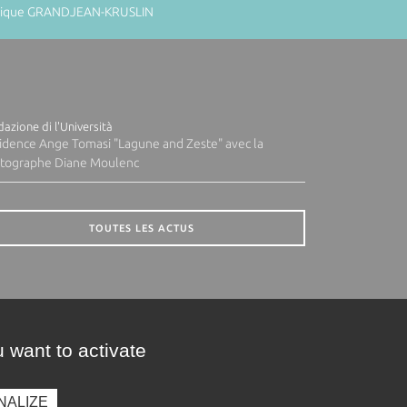
minique GRANDJEAN-KRUSLIN
azione di l'Università
idence Ange Tomasi "Lagune and Zeste" avec la
tographe Diane Moulenc
TOUTES LES ACTUS
 want to activate
NALIZE