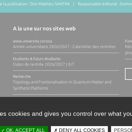
 la publication : Don-Mathieu SANTINI | Responsable éditorial : Do
A la une sur nos sites web
www.universita.corsica
Fund
Année universitaire 2026/2027 - Calendrier des rentrées
Rés
pho
Etudiants & futurs étudiants
Dates de rentrée 2026/2027 | IUT
Recherche
Topology and Fractionalisation in Quantum Matter and
Synthetic Platforms
ses cookies and gives you control over what you
OK, ACCEPT ALL
DENY ALL COOKIES
PERSO