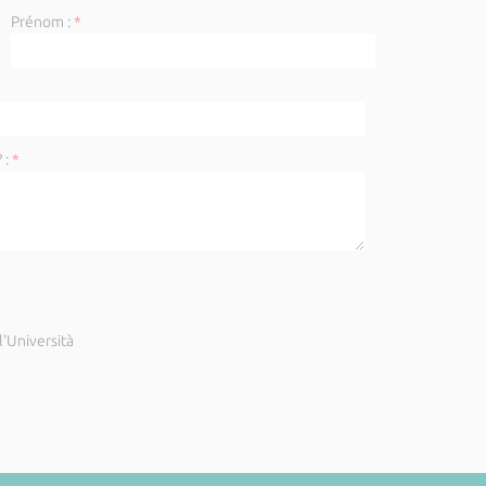
Prénom :
*
 :
*
'Università