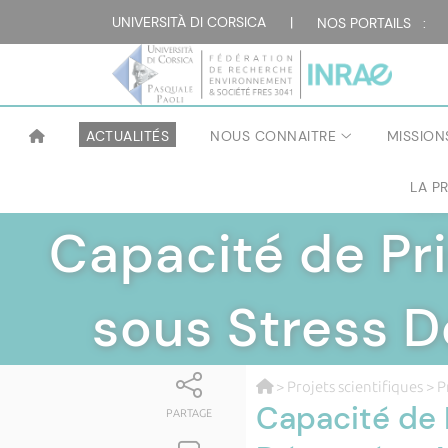
UNIVERSITÀ DI CORSICA
|
NOS PORTAILS :
ACTUALITÉS
NOUS CONNAITRE
MISSION
LA P
FÉD
Capacité de Pri
sous Stress 
>
Projets scientifiques
>
P
Capacité de P
PARTAGE