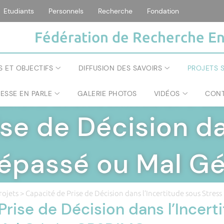
Etudiants
Personnels
Recherche
Fondation
Fédération de Recherche En
S ET OBJECTIFS
DIFFUSION DES SAVOIRS
PROJETS S
RESSE EN PARLE
GALERIE PHOTOS
VIDÉOS
CONT
ÉRATION DE RECHERCHE ENVIRONNEMENT ET SOC
se de Décision da
Dépassé ou Mal G
rojets
> Capacité de Prise de Décision dans l’Incertitude sous Stre
rise de Décision dans l’Incert