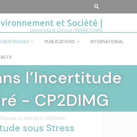
vironnement et Société |
Università di Corsica / INRAE / CNRS
CIENTIFIQUES
PUBLICATIONS
INTERNATIONAL
ACTS
IÉTÉ
|
ns l’Incertitude
éré - CP2DIMG
ss Dépassé ou Mal Géré - CP2DIMG
itude sous Stress