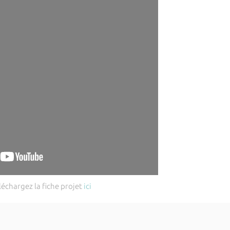
léchargez la fiche projet
ici