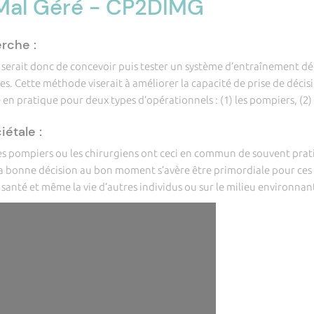
Mal Géré - CP2DIMG
rche :
e serait donc de concevoir puis tester un système d’entraînement dé
les. Cette méthode viserait à améliorer la capacité de prise de décis
en pratique pour deux types d’opérationnels : (1) les pompiers, (2) 
étale :
s pompiers ou les chirurgiens ont ceci en commun de souvent prat
 la bonne décision au bon moment s’avère être primordiale pour ces 
 santé et même la vie d’autres individus ou sur le milieu environnan