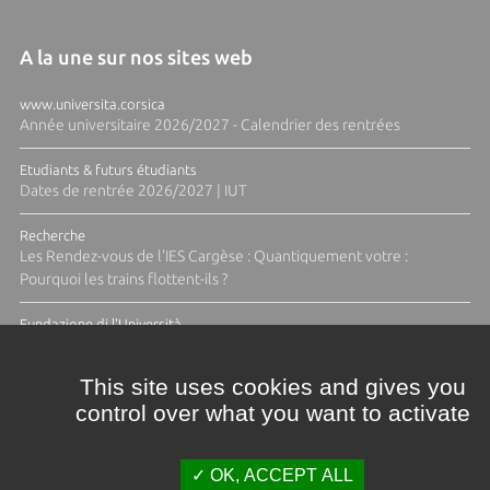
A la une sur nos sites web
www.universita.corsica
Année universitaire 2026/2027 - Calendrier des rentrées
Etudiants & futurs étudiants
Dates de rentrée 2026/2027 | IUT
Recherche
Les Rendez-vous de l'IES Cargèse : Quantiquement votre :
Pourquoi les trains flottent-ils ?
Fundazione di l'Università
Résidence Ange Tomasi "Lagune and Zeste" avec la photographe
Diane Moulenc
This site uses cookies and gives you
control over what you want to activate
TOUTES LES ACTUS
OK, ACCEPT ALL